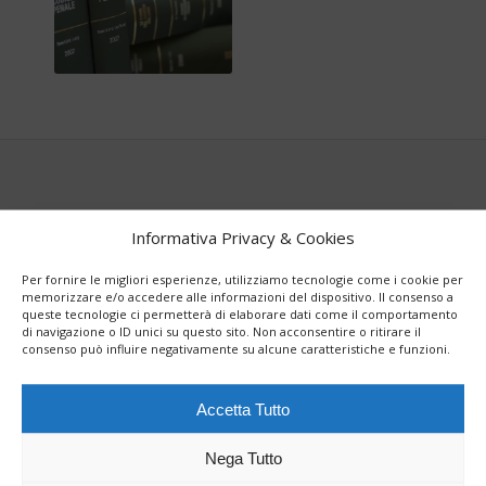
Informativa Privacy & Cookies
I NOSTRI SERVIZI LEGALI
Per fornire le migliori esperienze, utilizziamo tecnologie come i cookie per
competenza ed esperienza nel
memorizzare e/o accedere alle informazioni del dispositivo. Il consenso a
queste tecnologie ci permetterà di elaborare dati come il comportamento
diritto penale dell’ economia e dell’
di navigazione o ID unici su questo sito. Non acconsentire o ritirare il
consenso può influire negativamente su alcune caratteristiche e funzioni.
impresa
Accetta Tutto
Nega Tutto