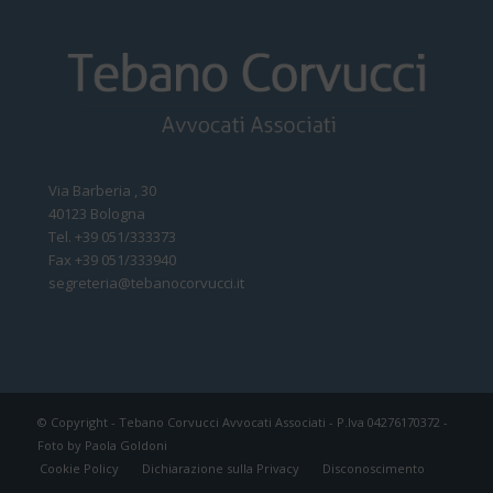
Via Barberia , 30
40123 Bologna
Tel. +39 051/333373
Fax +39 051/333940
segreteria@tebanocorvucci.it
© Copyright - Tebano Corvucci Avvocati Associati - P.Iva 04276170372 -
Foto by
Paola Goldoni
Cookie Policy
Dichiarazione sulla Privacy
Disconoscimento