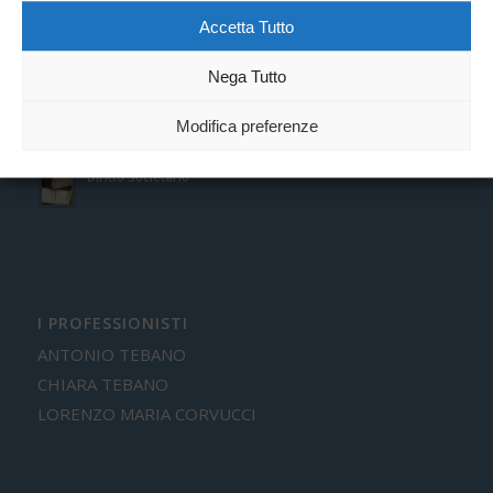
Prevenzione del Rischio Penale
Accetta Tutto
Danno da Reato
Nega Tutto
Diritto Industriale
Modifica preferenze
Diritto Societario
I PROFESSIONISTI
ANTONIO TEBANO
CHIARA TEBANO
LORENZO MARIA CORVUCCI